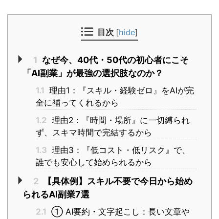
目次
[
hide
]
1
なぜ今、40代・50代の初心者にこそ
「AI副業」が最強の選択肢なのか？
1.1
理由1：『スキル・経験ゼロ』をAIが完
全に補ってくれるから
1.2
理由2：『時間・場所』に一切縛られ
ず、スキマ時間で完結するから
1.3
理由3：『低コスト・低リスク』で、
誰でも安心して始められるから
2
【具体例】スキル不要で今日から始め
られるAI副業7選
2.1
① AI要約・文字起こし：長い文章や