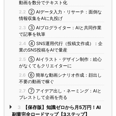
動画を数分でテキスト化
2.2
② AIデータ入力・リサーチ：面倒な
情報収集をAIに丸投げ
2.3
③ AIブログライター：AIと共同作業
で記事を執筆
2.4
④ SNS運用代行（投稿文作成）：企
業のSNS投稿をAIで量産
2.5
⑤ AIイラスト・デザイン制作：絵心
がなくてもクリエイターに
2.6
⑥ 簡単な動画シナリオ作成：顔出し
不要の動画で稼ぐ
2.7
⑦ アイデア出し・ネーミング：AIと
ブレストして企画を売る
3
【保存版】知識ゼロから月5万円！AI
副業完全ロードマップ【3ステップ】