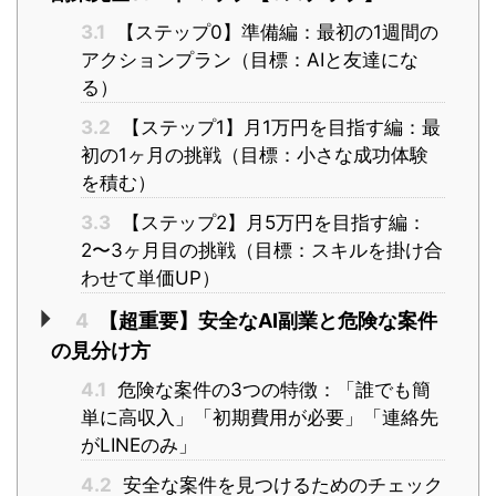
3.1
【ステップ0】準備編：最初の1週間の
アクションプラン（目標：AIと友達にな
る）
3.2
【ステップ1】月1万円を目指す編：最
初の1ヶ月の挑戦（目標：小さな成功体験
を積む）
3.3
【ステップ2】月5万円を目指す編：
2〜3ヶ月目の挑戦（目標：スキルを掛け合
わせて単価UP）
4
【超重要】安全なAI副業と危険な案件
の見分け方
4.1
危険な案件の3つの特徴：「誰でも簡
単に高収入」「初期費用が必要」「連絡先
がLINEのみ」
4.2
安全な案件を見つけるためのチェック