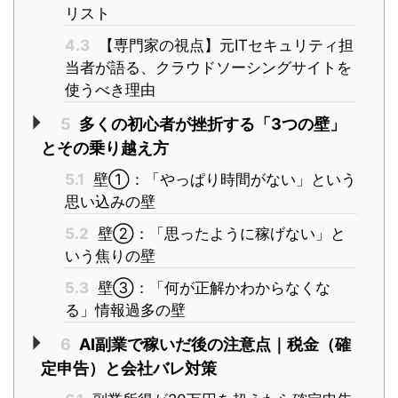
リスト
4.3
【専門家の視点】元ITセキュリティ担
当者が語る、クラウドソーシングサイトを
使うべき理由
5
多くの初心者が挫折する「3つの壁」
とその乗り越え方
5.1
壁①：「やっぱり時間がない」という
思い込みの壁
5.2
壁②：「思ったように稼げない」と
いう焦りの壁
5.3
壁③：「何が正解かわからなくな
る」情報過多の壁
6
AI副業で稼いだ後の注意点｜税金（確
定申告）と会社バレ対策